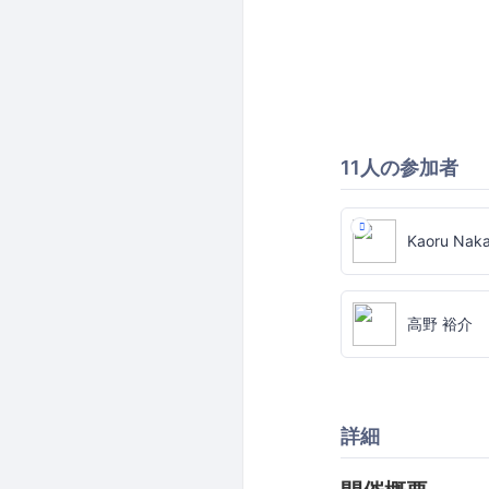
11人の参加者
Kaoru Nak
高野 裕介
詳細