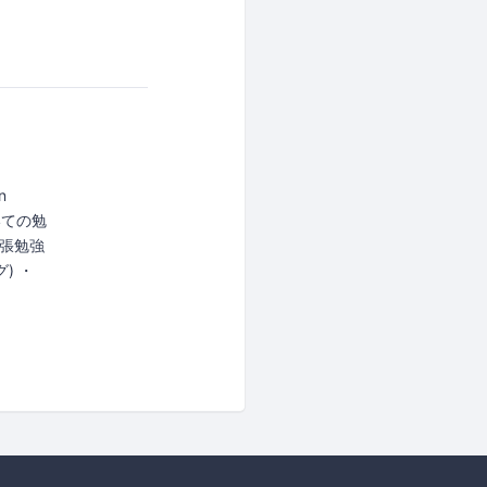
n
ついての勉
張勉強
) ・