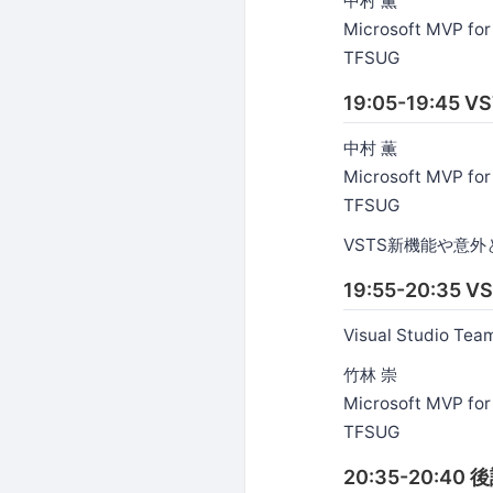
中村 薫
Microsoft MVP fo
TFSUG
19:05-19:45
中村 薫
Microsoft MVP fo
TFSUG
VSTS新機能や意
19:55-20:3
Visual Studi
竹林 崇
Microsoft MVP for
TFSUG
20:35-20:40 