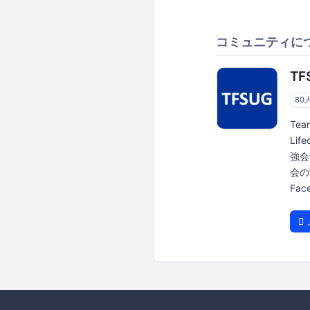
コミュニティに
TF
80
Tea
Li
強会
会の
Face